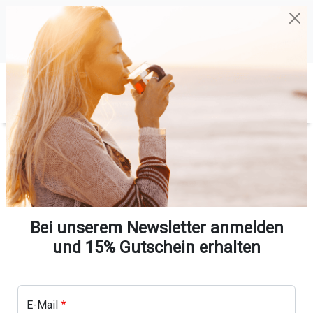
Direkt zum Inhalt
Versandkostenfrei bestellen
Keine künstlichen Aromen
Ohne Zuckerzusatz
Hergestellt in Deutschland
0
Warenkorb
Pfadnavigation
Startseite
Produkt Bild
Bei unserem Newsletter anmelden
und 15% Gutschein erhalten
E-Mail