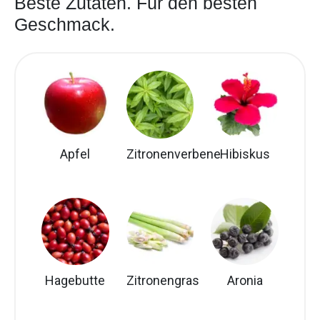
Beste Zutaten. Für den besten
Geschmack.
Apfel
Zitronenverbene
Hibiskus
Hagebutte
Zitronengras
Aronia