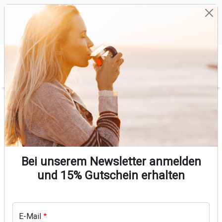
Direkt zum Inhalt
Versandkostenfrei bestellen
Keine künstlichen Aromen
Ohne Zuckerzusatz
Hergestellt in Deutschland
0
Warenkorb
Pfadnavigation
Startseite
Kyoto Gyokuro
Bei unserem Newsletter anmelden
und 15% Gutschein erhalten
Produkt Bild
E-Mail